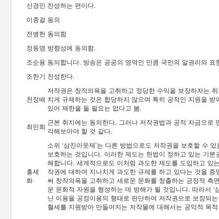
신경민
찬성하는 편이다.
이종걸
동의
전병헌
동의함
정동영
방향성에 동의함.
조순용
동의합니다. 방송은 공공의 영역인 만큼 국민의 알권리와 표
조한기
찬성한다.
저작권은 창작의욕을 고취하고 정당한 수익을 보장하자는 취지
천정배
치게 규제하는 것은 합당하지 않으며 특히 공적인 지원을 받
있어 제한을 둘 필요는 없다고 봄.
근본 취지에는 동의한다. 그러나 저작권법과 공적 자금으로 
최민희
각해보아야 할 것 같다.
소위 ‘삼진아웃제’는 다른 방법으로도 저작권을 보호할 수 
보호하는 것입니다. 이러한 제도는 헌법이 정하고 있는 기본
해합니다. 세계적으로도 이처럼 과도한 제도를 도입하고 있는
홍세
작권에 대하여 지나치게 과도한 규제를 하고 있다는 것을 증
화
써 창작의욕을 고취하고 새로운 문화를 창출하는 긍정적 측
운 문화적 자원을 형성하는 데 방해가 될 것입니다. 따라서 
닌 이용을 공정이용의 형태로 판단하여 저작권으로 보장되는 
혈세를 지원받아 만들어지는 저작물에 대해서는 공익적 목적의