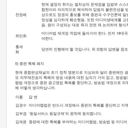
헌재 결정의 취지는 절차상의 문제점을 입법부 스스
합헌이라 자의적으로 해석하여 입법의 불완전성을 방
천정배
상으로도 정권의 홍보를 위해 종편과 수구언론에 일
정성을 심각하게 훼손했음. 또한 미디어생태계를 교란
음. 원이 구성되는 대로 즉각 전면 재 논의하여 형식
미디어법 재개정 작업에 들어가야 한다. 먼저 18대
최민희
야한다.
홍세
당연히 진행해야 할 것입니다. 위 3)항의 답변을 참
화
5) 종편 특혜 폐지
현재 종합편성채널의 초기 정착 명분으로 지상파와 달리 종편에만 광
또 의무재전송의 특혜와 방송 내용에 대한 심의가 거의 없고, 방송발
렙법 개정으로 종편 광고영업 특혜를 중단하고, 방송법 개정으로 의
해 어떻게 생각하십니까.
이름
답 변
김경수
미디어렙법은 반드시 개정해서 종편의 특혜를 중단하고 지역방
김부겸
‘동일서비스 동일규제’의 원칙에 동의합니다.
김재윤
종편에 대한 특혜를 부여하는 미디어렙법, 방송법 등 미디어