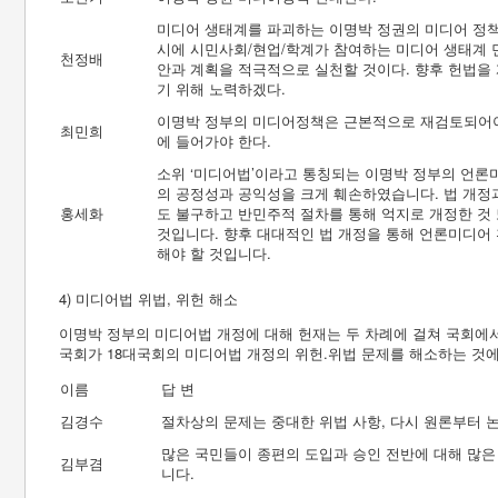
미디어 생태계를 파괴하는 이명박 정권의 미디어 정책은
시에 시민사회/현업/학계가 참여하는 미디어 생태계 
천정배
안과 계획을 적극적으로 실천할 것이다. 향후 헌법을
기 위해 노력하겠다.
이명박 정부의 미디어정책은 근본적으로 재검토되어야
최민희
에 들어가야 한다.
소위 ‘미디어법’이라고 통칭되는 이명박 정부의 언론
의 공정성과 공익성을 크게 훼손하였습니다. 법 개정
홍세화
도 불구하고 반민주적 절차를 통해 억지로 개정한 것
것입니다. 향후 대대적인 법 개정을 통해 언론미디어
해야 할 것입니다.
4) 미디어법 위법, 위헌 해소
이명박 정부의 미디어법 개정에 대해 헌재는 두 차례에 걸쳐 국회에서
국회가 18대국회의 미디어법 개정의 위헌.위법 문제를 해소하는 것
이름
답 변
김경수
절차상의 문제는 중대한 위법 사항, 다시 원론부터 
많은 국민들이 종편의 도입과 승인 전반에 대해 많은 
김부겸
니다.