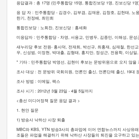
응답결과 : 총 17명 (민주통합당 15명, 통합진보당 1명, 진보신당 1명
응 답 자 : 민주통합당 - 김경수, 김부겸, 김재윤, 김창호, 김헌태, 노
한기, 천정배, 최민희
통합진보당 : 노회찬, 진보신당 : 홍세화
미응답자 : 민주통합당 - 차영, 서용교, 민병두, 김종민, 이해성, 문성
새누리당 후보 전원- 홍사덕, 전재희, 박선규, 최홍재, 심재철, 한선교,
우, 신성범, 이정현, 박대출, 김형태, 홍지만, 정성근, 전용학, 이상일
* 기타 : 민주통합당 박영선, 김현미 후보는 문방위원으로 오지 않을
조사 대상 : 전 문방위 국회의원, 언론인 출신, 언론단체 출신, 19대
조사 방법 : 이메일, 팩스
조사 시기 : 2012년 3월 23일 - 4월 5일까지
<총선 미디어정책 질문 응답 결과 >
1. 현안 질문
1) 방송사 낙하산 사장 퇴출
MBC와 KBS, YTN 방송3사의 총파업에 이어 연합뉴스까지 사상유
조들은 파업을 해결하기 위해 낙하산 사장들의 퇴진을 요구하고 있는