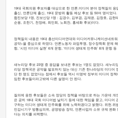
19대 국회의원 후보자를 대상으로 한 언론.미디어 분야 정책질의 응
출신, 언론단체 출신, 19대 문방위 활동 예상 후보 등 50여 명이었다.
합진보당 1명, 진보신당 1명 : 김경수, 김부겸, 김재윤, 김창호, 김헌태
순용, 조한기, 천정배, 최민희, 노회찬, 홍세화 후보)이다.
정책질의 내용은 19대 총선미디어연대와 미디어커뮤니케이션네트워크가 
공약>을 중심으로 하였다. 언론노동자 파업투쟁, 정수장학회 문제 해결
항, ‘시민 미디어 실현’ 6개 문항, ‘미디어 생태계 민주화’ 8개 문항
새누리당 후보 23명 중 응답을 보내온 후보는 1명도 없었다. 새누리
리당 정책국은 공약을 발표하지 않는 대신 기존 한나라당의 미디어 
단 한 명도 없었다는 점에서 후보들 역시 이명박 정부의 미디어 정
임한 후보들이라고밖에 다른 설명이 안 된다.
질의에 응한 후보들은 소속 정당의 정책을 바탕으로 하는 가운데 개
은 공히 18대 국회 미디어법 날치기 등에 대한 책임을 묻고, 미디어
구하는 미디어 생태계 민주화를 위해 노력하겠다고 밝혔다. 위헌.위법
민감시기구 방통심의위, 공영방송 장악, 언론사업자 소유 규제 완화
다는 의지를 피력했다.