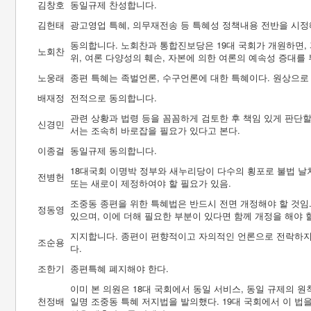
김창호
동일규제 찬성합니다.
김헌태
광고영업 특혜, 의무재전송 등 특혜성 정책내용 전반을 시정
동의합니다. 노회찬과 통합진보당은 19대 국회가 개원하면,
노회찬
위, 여론 다양성의 훼손, 자본에 의한 여론의 예속성 증대
노웅래
종편 특혜는 족벌언론, 수구언론에 대한 특혜이다. 원상으로
배재정
전적으로 동의합니다.
관련 상황과 법령 등을 꼼꼼하게 검토한 후 책임 있게 판단할
신경민
서는 조속히 바로잡을 필요가 있다고 본다.
이종걸
동일규제 동의합니다.
18대국회 이명박 정부와 새누리당이 다수의 횡포로 불법 날
전병헌
또는 새로이 제정하여야 할 필요가 있음.
조중동 종편을 위한 특혜법은 반드시 전면 개정해야 할 것임
정동영
있으며, 이에 더해 필요한 부분이 있다면 함께 개정을 해야 할
지지합니다. 종편이 편향적이고 자의적인 언론으로 전락하지
조순용
다.
조한기
종편특혜 폐지해야 한다.
이미 본 의원은 18대 국회에서 동일 서비스, 동일 규제의 
천정배
일명 조중동 특혜 저지법을 발의했다. 19대 국회에서 이 