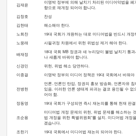
이명박 정부에 의해 날치기 처리된 미디어악법을 폐기
김재윤
향으로 재개정 되어야 합니다.
김창호
찬성
김헌태
해소해야 한다.
노회찬
19대 국회가 개원하는 대로 미디어법을 반드시 개정
노웅래
사필귀정 차원에서 위헌 위법성 제거 해야 한다.
18대 국회 MB 정권과 새 누리당이 불법 날치기 통
배재정
나 새롭게 바꿔야 합니다.
신경민
위헌, 위법 해소 당연하다.
이종걸
이명박 정부의 미디어 정책은 19대 국회에서 바꿔야
언론․언론인 탄압, 정권의 홍보 방송화, 언론자유 
전병헌
있음. 이러한 언론 생태계 파괴는 결코 용인될 수 없
어야 함.
정동영
19대 국회가 구성되면 즉시 재논의를 통해 헌재 판결
미디어법 개정 문제의 위헌, 위법 문제를 해소하는 것
조순용
법 개정을 위한 특별위원회”를 설치. 미디어법 개정
겠습니다.
조한기
19대 국회에서 미디어법 재논의 되어야 한다.