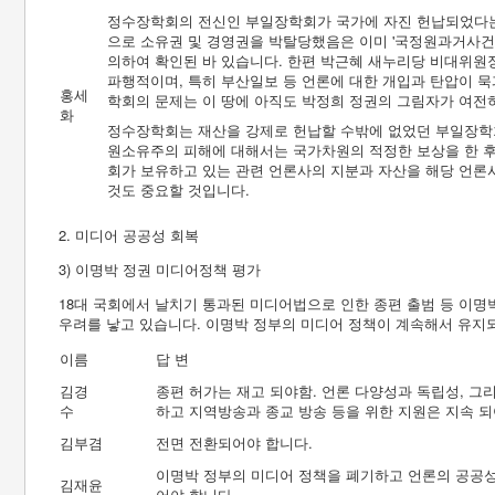
정수장학회의 전신인 부일장학회가 국가에 자진 헌납되었다는
으로 소유권 및 경영권을 박탈당했음은 이미 '국정원과거사건
의하여 확인된 바 있습니다. 한편 박근혜 새누리당 비대위
파행적이며, 특히 부산일보 등 언론에 대한 개입과 탄압이 묵
홍세
학회의 문제는 이 땅에 아직도 박정희 정권의 그림자가 여전
화
정수장학회는 재산을 강제로 헌납할 수밖에 없었던 부일장학회
원소유주의 피해에 대해서는 국가차원의 적정한 보상을 한 
회가 보유하고 있는 관련 언론사의 지분과 자산을 해당 언론
것도 중요할 것입니다.
2. 미디어 공공성 회복
3) 이명박 정권 미디어정책 평가
18대 국회에서 날치기 통과된 미디어법으로 인한 종편 출범 등 이
우려를 낳고 있습니다. 이명박 정부의 미디어 정책이 계속해서 유지
이름
답 변
김경
종편 허가는 재고 되야함. 언론 다양성과 독립성, 그
수
하고 지역방송과 종교 방송 등을 위한 지원은 지속 
김부겸
전면 전환되어야 합니다.
이명박 정부의 미디어 정책을 폐기하고 언론의 공공성
김재윤
어야 합니다.