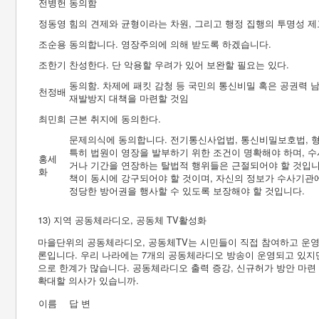
전병헌
동의함
정동영
힘의 견제와 균형이라는 차원, 그리고 행정 집행의 투명성 제
조순용
동의합니다. 영장주의에 의해 받도록 하겠습니다.
조한기
찬성한다. 단 악용할 우려가 있어 보완할 필요는 있다.
동의함. 차제에 패킷 감청 등 국민의 통신비밀 혹은 공권력 
천정배
재발방지 대책을 마련할 것임
최민희
근본 취지에 동의한다.
문제의식에 동의합니다. 전기통신사업법, 통신비밀보호법, 형
특히 법원이 영장을 발부하기 위한 조건이 명확해야 하며, 
홍세
거나 기간을 연장하는 탈법적 행위들은 근절되어야 할 것입니
화
책이 동시에 강구되어야 할 것이며, 자신의 정보가 수사기관에
정당한 방어권을 행사할 수 있도록 보장해야 할 것입니다.
13) 지역 공동체라디오, 공동체 TV활성화
마을단위의 공동체라디오, 공동체TV는 시민들이 직접 참여하고 운
론입니다. 우리 나라에는 7개의 공동체라디오 방송이 운영되고 있지만
으로 한계가 많습니다. 공동체라디오 출력 증강, 신규허가 방안 마
확대할 의사가 있습니까.
이름
답 변