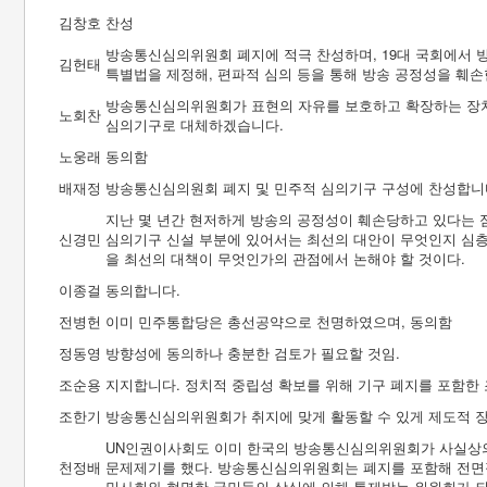
김창호
찬성
방송통신심의위원회 폐지에 적극 찬성하며, 19대 국회에서 
김헌태
특별법을 제정해, 편파적 심의 등을 통해 방송 공정성을 훼손
방송통신심의위원회가 표현의 자유를 보호하고 확장하는 장치
노회찬
심의기구로 대체하겠습니다.
노웅래
동의함
배재정
방송통신심의원회 폐지 및 민주적 심의기구 구성에 찬성합니
지난 몇 년간 현저하게 방송의 공정성이 훼손당하고 있다는 
신경민
심의기구 신설 부분에 있어서는 최선의 대안이 무엇인지 심층적인
을 최선의 대책이 무엇인가의 관점에서 논해야 할 것이다.
이종걸
동의합니다.
전병헌
이미 민주통합당은 총선공약으로 천명하였으며, 동의함
정동영
방향성에 동의하나 충분한 검토가 필요할 것임.
조순용
지지합니다. 정치적 중립성 확보를 위해 기구 폐지를 포함한 
조한기
방송통신심의위원회가 취지에 맞게 활동할 수 있게 제도적 장
UN인권이사회도 이미 한국의 방송통신심의위원회가 사실상의
천정배
문제제기를 했다. 방송통신심의위원회는 폐지를 포함해 전면적
민사회와 현명한 국민들의 상식에 의해 통제받는 위원회가 되