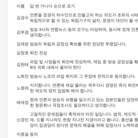
이름
답 변 가나다 순으로 표기
언론을 정권의 하수인으로 만들고자 하는 의도가 초유의 사태
김경수
독립적으로 할 수 있는 독립기구의 설치, 운영이 대안이 될 
방송 3사와 연합뉴스 등의 요구는 타당하며, 동시에 징계 
김부겸
생각합니다.
김재윤
방송의 독립과 공정성 확보를 위한 정당한 투쟁입니다.
김창호
퇴진 찬성
파업 및 사장들의 퇴진에 찬성하며, 재임 중 방송 공정성을 
김헌태
9대 국회 내에서 물어야 한다
노회찬
방송사 노조의 파업 취지와 그 주장에 전적으로 동의합니다.
지지합니다. 언론에 제갈 물리는 꼭두각시 경영진 즉각 퇴진
노웅래
한 제도적 장치 입법화 해야 합니다.
현재 언론과 방송의 파행을 일으키고 있는 장본인들은 당연히
배재정
한 청문회나 국정조사도 필요하다고 생각합니다.
고질적인 문제점들이 축적되어 터진 일입니다. 법적, 제도적 
신경민
재, 도를 지나쳐도 한참 지나친 지경이라고 봅니다. 총선을 
당이 집권당이 된다면 문제의 해결을 위해 앞장서서 노력하
이종걸
동의