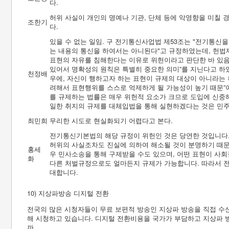
다.
허위 사실이 개인의 명예나 기관, 단체 등에 악영향을 미칠
조한기
다.
있을 수 없는 일임. 구 전기통신사업법 제53조는 "전기통신
는 내용의 통신을 하여서는 아니된다"고 규정하였는데, 헌법재
표현의 자유를 침해한다는 이유로 위헌이라고 판단한 바 있음
있어서 명확성의 원칙은 특별히 중요한 의미”를 지닌다고 하
천정배
우에, 자신이 행하고자 하는 표현이 규제의 대상이 아니라는
려해서 표현행위를 스스로 억제하게 될 가능성이 높기 때문”
를 규제하는 법률은 매우 위헌적 요소가 크므로 도입에 신중해
일한 취지의 규제를 대체입법을 통해 실현하겠다는 것은 민주
최민희
무리한 시도로 현실화되기 어렵다고 본다.
전기통신기본법의 해당 규정이 위헌인 것은 당연한 것입니다
허위의 사실조차도 진실에 의하여 해소될 것이 분명하기 때문
홍세
우 민사소송을 통해 구제받을 수도 있으며, 어떤 표현이 사
화
다른 처벌규정으로도 얼마든지 규제가 가능합니다. 따라서 
대합니다.
10) 지상파방송 디지털 전환
전국의 많은 시청자들이 무료 보편적 방송인 지상파 방송을 직접 수
해 시청하고 있습니다. 디지털 전환비용을 국가가 부담하고 지상파 
까.