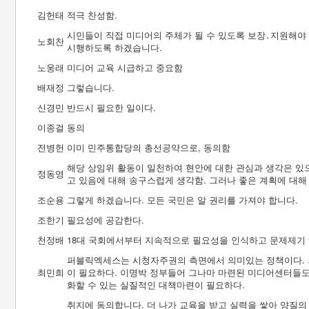
김헌태
적극 찬성함.
시민들이 직접 미디어의 주체가 될 수 있도록 보장․지원해야
노회찬
시행하도록 하겠습니다.
노웅래
미디어 교육 시급하고 중요함
배재정
그렇습니다.
신경민
반드시 필요한 일이다.
이종걸
동의
전병헌
이미 민주통합당의 총선공약으로, 동의함
해당 상임위 활동이 일천하여 현안에 대한 관심과 생각은 있
정동영
고 있음에 대해 송구스럽게 생각함. 그러나 좋은 계획에 대해
조순용
그렇게 하겠습니다. 모든 국민은 알 권리를 가져야 합니다.
조한기
필요성에 공감한다.
천정배
18대 국회에서부터 지속적으로 필요성을 인식하고 문제제기 
퍼블릭엑세스는 시청자주권의 측면에서 의미있는 정책이다. 
최민희
이 필요하다. 이명박 정부들어 그나마 마련된 미디어센터들도
화할 수 있는 실질적인 대책마련이 필요하다.
취지에 동의합니다. 더 나가 교육을 받고 실력을 쌓아 양질의