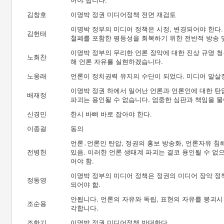
김창호
이명박 정권 미디어정책 전면 재검토
이명박 정부의 미디어 정책은 시정, 변경되어야 한다. 
김헌태
철폐를 포함한 평등성을 회복하기 위한 전반적 방송 
이명박 정부의 무리한 언론 장악에 대한 진상 규명 청
노회찬
해 언론 자유를 실현하겠습니다.
노웅래
언론이 정치권력 유지의 수단이 되었다. 미디어 말살
이명박 정권 하에서 일어난 언론과 언론인에 대한 탄압
배재정
파괴는 용인될 수 없습니다. 엄중한 심판과 책임을 물
신경민
한시 바삐 바로 잡아야 한다.
이종걸
동의
언론․언론인 탄압, 정권의 홍보 방송화, 언론자유 
전병헌
있음. 이러한 언론 생태계 파괴는 결코 용인될 수 없
어야 함.
이명박 정부의 미디어 정책은 정권의 미디어 장악 정
정동영
되어야 함.
안됩니다. 언론의 자유와 독립, 표현의 자유를 붕괴
조순용
각합니다.
조한기
이명박 정권 미디어정책 반대한다.