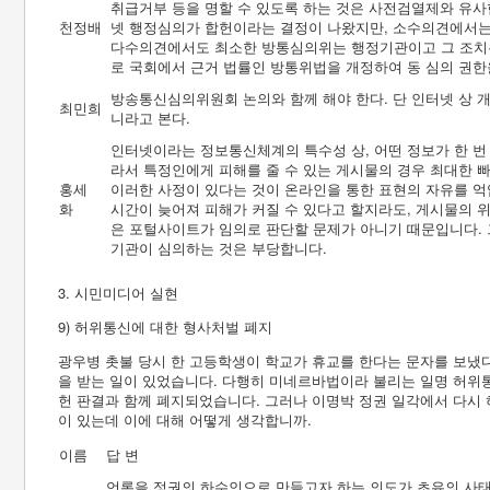
취급거부 등을 명할 수 있도록 하는 것은 사전검열제와 유사한
천정배
넷 행정심의가 합헌이라는 결정이 나왔지만, 소수의견에서는
다수의견에서도 최소한 방통심의위는 행정기관이고 그 조치는
로 국회에서 근거 법률인 방통위법을 개정하여 동 심의 권한
방송통신심의위원회 논의와 함께 해야 한다. 단 인터넷 상 
최민희
니라고 본다.
인터넷이라는 정보통신체계의 특수성 상, 어떤 정보가 한 번
라서 특정인에게 피해를 줄 수 있는 게시물의 경우 최대한 
홍세
이러한 사정이 있다는 것이 온라인을 통한 표현의 자유를 억
화
시간이 늦어져 피해가 커질 수 있다고 할지라도, 게시물의 
은 포털사이트가 임의로 판단할 문제가 아니기 때문입니다.
기관이 심의하는 것은 부당합니다.
3. 시민미디어 실현
9) 허위통신에 대한 형사처벌 폐지
광우병 촛불 당시 한 고등학생이 학교가 휴교를 한다는 문자를 보냈
을 받는 일이 있었습니다. 다행히 미네르바법이라 불리는 일명 허위통
헌 판결과 함께 폐지되었습니다. 그러나 이명박 정권 일각에서 다시
이 있는데 이에 대해 어떻게 생각합니까.
이름
답 변
언론을 정권의 하수인으로 만들고자 하는 의도가 초유의 사태