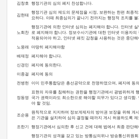
김창호
행정기관의 심의 폐지 찬성합니다.
행정기관 심의 제도의 문제점을 시정, 보완하는 한편 최종적
김헌태
요하다. 이때 최종심의가 끝나기 전까지는 행정적 조치를 불
행정기관에 의한 인터넷 심의는 폐지해야 합니다. 인터넷 
노회찬
로 폐지해야 합니다. 정보수사기관에 대한 인터넷 이용자의 
적용되어야 하고, 인터넷 패킷 감청을 사용하는 것은 중단해
노웅래
마땅히 폐지해야함
배재정
폐지해야 합니다.
신경민
폐지에 동의한다.
이종걸
폐지에 동의
전병헌
이미 민주통합당은 총선공약으로 천명하였으며, 폐지에 동
표현의 자유를 침해하는 권한을 행정기관에서 광범위하게 행
정동영
국가 권력이라도 최소한으로 해야할 의무가 있다고 생각함.
야 할 것임.
원칙적으로 지지하며 정보게제자의 방어권 보장을 위해 게시
조순용
은 기관을 설치하여 심의∙결정될 때까지 게시 허용하도록 
조한기
행정기관에서 심의한 후 신고 건에 대해 법에서 최종 판단해
행정기관의 성격을 갖고 있는 방통심의위나 방송통신위원회