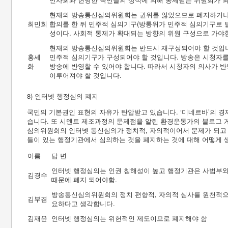
현재의 방송통신심의위원회는 권위를 잃었으므로 폐지하거나
최민희
합의를 한 뒤 민주적 심의기구(방통위가 민주적 심의기구로 
성이다. 사회적 통제가 확대되는 방향의 위원 구성으로 가야
현재의 방송통신심의위원회는 반드시 재구성되어야 할 것입니
홍세
민주적 심의기구가 구성되어야 할 것입니다. 방송은 시청자를
화
방송에 반영할 수 있어야 합니다. 따라서 시청자의 의사가 
이루어져야 할 것입니다.
8) 인터넷 행정심의 폐지
국민의 기본권인 표현의 자유가 탄압받고 있습니다. ‘미네르바’의 경
습니다. 또 시멘트 제조과정의 문제점을 알린 환경운동가의 블로그
심의위원회의 인터넷 통신심의가 정치적, 자의적이어서 문제가 되고 
들이 있는 행정기관에서 심의하는 것을 폐지하는 것에 대해 어떻게 
이름
답 변
인터넷 행정심의는 인권 침해성이 높고 행정기관은 사법부와
김경수
때문에 폐지 되어야함.
방송통신심의위원회의 정치 편향적, 자의적 심사를 원천적으로
김부겸
요하다고 생각합니다.
김재윤
인터넷 행정심의는 위헌적인 제도이므로 폐지해야 함