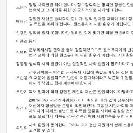
당장 사회환원 해야 합니다. 정수장학회는 명백한 장물인 만큼
노웅래
보유하고 그 이익을 취한 것 공식적으로 사과해야 한다.
강탈한 재산은 돌려줘야 합니다. 법적 절차를 따라야 하며 정
배재정
권 독립을 이뤄야 합니다. 원소유자에 대한 환수가 어렵다면 
신경민
정확히 알지 못합니다만 알려진 것이 맞다면 의당 환원해야 
이종걸
동의
군부독재시절 권력을 통해 강탈하였으므로 원소유자에게 반환되
전병헌
법적 절차에 의한 원소유자에 대한 환수가 어렵다면 사회환원
정동영
형식적 사회 환원이 아닌 실질적인 사회 환원이 필요하다고 
정수장학회는 박정희 군사독재 시절에 총칼로 빼앗은 것은 법
조순용
효 때문에 법률적으로 반환이 어렵다하더라도 박근혜 위원장
아니라 책임도 함께 계승해야 합니다.
조한기
독재 권력에 의해 강탈된 개인의 재산은 환원되어야 마땅하고,
2007년 과거사정리위원회가 이미 확인한 바와 같이 정수장학
재산이자 장물임을 분명히 확인하였다. 그동안 시민사회와 
천정배
자해지의 자세로 불법으로 취득한 장물을 사회에 환원할 것으
로도 모르쇠가 지속될 경우 정수장학회 사회환수를 위한 시
사회 환원에 동의한다. 그러나 과거청산 차원에서 본래 소유
최민희
고려할 수 있다.