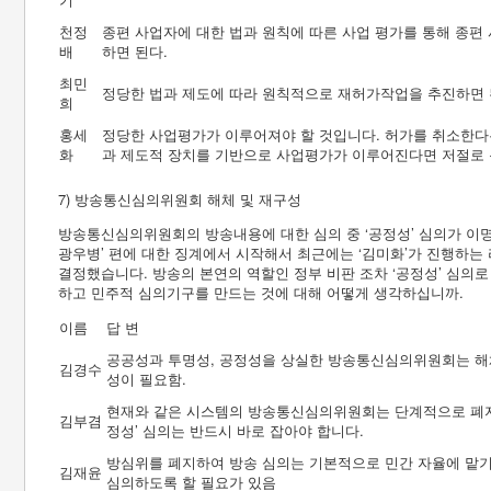
천정
종편 사업자에 대한 법과 원칙에 따른 사업 평가를 통해 종편
배
하면 된다.
최민
정당한 법과 제도에 따라 원칙적으로 재허가작업을 추진하면 
희
홍세
정당한 사업평가가 이루어져야 할 것입니다. 허가를 취소한다
화
과 제도적 장치를 기반으로 사업평가가 이루어진다면 저절로 
7) 방송통신심의위원회 해체 및 재구성
방송통신심의위원회의 방송내용에 대한 심의 중 ‘공정성’ 심의가 이명박
광우병’ 편에 대한 징계에서 시작해서 최근에는 ‘김미화’가 진행하는
결정했습니다. 방송의 본연의 역할인 정부 비판 조차 ‘공정성’ 심의
하고 민주적 심의기구를 만드는 것에 대해 어떻게 생각하십니까.
이름
답 변
공공성과 투명성, 공정성을 상실한 방송통신심의위원회는 해
김경수
성이 필요함.
현재와 같은 시스템의 방송통신심의위원회는 단계적으로 폐지해
김부겸
정성’ 심의는 반드시 바로 잡아야 합니다.
방심위를 폐지하여 방송 심의는 기본적으로 민간 자율에 맡
김재윤
심의하도록 할 필요가 있음