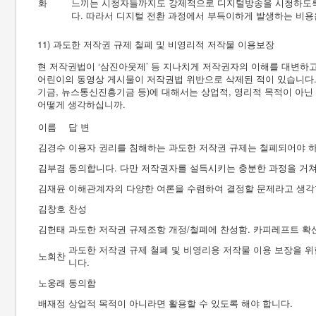
화
느끼는 시청자들까지도 강제적으로 디지털방송을 시청하도록
다. 따라서 디지털 전환 과정에서 부득이하게 발생하는 비용
11) 과도한 저작권 규제 철폐 및 비영리적 저작물 이용보장
현 저작권법이 ‘삼진아웃제’ 등 지나치게 저작권자의 이해를 대변하고 
어린이의 동영상 게시물이 저작권법 위반으로 삭제된 적이 있습니다.
기금, 뉴스통신진흥기금 등)에 대해서는 상업적, 영리적 목적이 아닌
어떻게 생각하십니까.
이름
답 변
김경수
이용자 권리를 침해하는 과도한 저작권 규제는 철폐되어야 하
김부겸
동의합니다. 다만 저작권자를 설득시키는 충분한 과정을 거쳐
김재윤
이해관계자의 다양한 여론을 수렴하여 결정할 문제라고 생각
김창호
찬성
김헌태
과도한 저작권 규제조항 개정/철폐에 찬성함. 카피레프트 확
과도한 저작권 규제 철폐 및 비영리용 저작물 이용 보장을 
노회찬
니다.
노웅래
동의함
배재정
상업적 목적이 아니라면 활용할 수 있도록 해야 합니다.