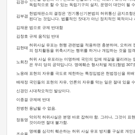
김경수
독립적으로 할 수 있는 독립기구의 설치, 운영이 대안이 될 
헌법재판소의 결정은 ‘전기통신기본법의 허위통신 금지조항은
김부겸
된다’는 것입니다. 법률적인 잣대가 아닌 정치적인 목적이나
김재윤
법으로 규제 반대함
김창호
규제 움직임 반대
허위사실 유포는 현행 관련법을 적용하면 충분하며, 오히려 
김헌태
의 정치활동을 위축시키는 행위를 하거나 개입하는 것을 엄격
허위 사실 유포라는 미명하에 국민의 입에 재갈을 물리려는 
노회찬
은 우리 당의 공약입니다. 명예훼손 형사처벌 제도(형법 307
노웅래
표현의 자유를 극도로 제한하는 특정입법은 헌법정신을 위배
배재정
국민들의 표현의 자유, 언론의 자유를 막는 일은 절대 있을 수
신경민
시대착오적인 발상이다.
이종걸
규제에 반대
전병헌
용납될 수 없음.
악의적 허위사실은 분명 바로 잡혀야 함. 그러나, 그것이 표
정동영
것이라면 절대 불가함.
명예를 심각히 훼손하는 허위 사실 유포 방지를 구실로 개인
조순용