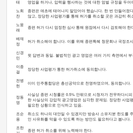
태
영업을 하거나, 압력을 행사하는 것에 대한 엄벌 규정을 두어야
노회
종편은 애초에 태어나지 말았어야 했습니다. 한 번 만들어졌
찬
않고, 정당한 사업평가를 통해 허가를 취소할 곳은 과감히 취
노웅
종편 허가 다시 엄정한 심사 통해 원점에서 다시 검토해야 한다
래
배재
허가 취소해야 합니다. 이를 위해 종편특혜 청문회나 국정조사
정
신경
윗 답변과 동일. 불법적인 광고 영업은 여러 가지 측면에서 부
민
이종
정당한 사업평가 통한 허가취소에 동의합니다.
걸
전병
이미 민주통합당은 총선공약으로 천명하였으며, 동의합니다.
헌
사실상 종편 시청률은 0.5% 안팎으로 시청자가 전무하다시피 
정동
한 사실상의 강압적 광고영업은 심각한 문제임. 정당한 사업
영
필요한 상황으로 인식하고 있음.
조순
취소도 하나의 대안일 수 있겠지만 방송사 소유지분 한도를 주
용
인 사유화를 막을 수 있도록 하는 방안도 필요하다고 봅니다.
조한
종편 허가 취소를 위해 노력해야 한다.
기