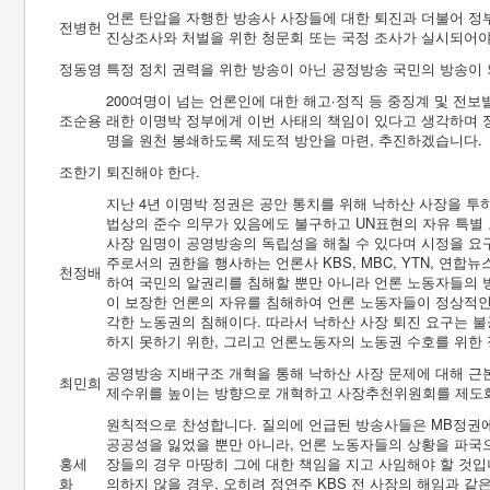
언론 탄압을 자행한 방송사 사장들에 대한 퇴진과 더불어 정
전병헌
진상조사와 처벌을 위한 청문회 또는 국정 조사가 실시되어야
정동영
특정 정치 권력을 위한 방송이 아닌 공정방송 국민의 방송이 
200여명이 넘는 언론인에 대한 해고∙정직 등 중징계 및 전
조순용
래한 이명박 정부에게 이번 사태의 책임이 있다고 생각하며 
명을 원천 봉쇄하도록 제도적 방안을 마련, 추진하겠습니다.
조한기
퇴진해야 한다.
지난 4년 이명박 정권은 공안 통치를 위해 낙하산 사장을 투
법상의 준수 의무가 있음에도 불구하고 UN표현의 자유 특별
사장 임명이 공영방송의 독립성을 해칠 수 있다며 시정을 요
주로서의 권한을 행사하는 언론사 KBS, MBC, YTN, 연
천정배
하여 국민의 알권리를 침해할 뿐만 아니라 언론 노동자들의 
이 보장한 언론의 자유를 침해하여 언론 노동자들이 정상적인 
각한 노동권의 침해이다. 따라서 낙하산 사장 퇴진 요구는 
하지 못하기 위한, 그리고 언론노동자의 노동권 수호를 위한 
공영방송 지배구조 개혁을 통해 낙하산 사장 문제에 대해 근
최민희
제수위를 높이는 방향으로 개혁하고 사장추천위원회를 제도
원칙적으로 찬성합니다. 질의에 언급된 방송사들은 MB정권에
공공성을 잃었을 뿐만 아니라, 언론 노동자들의 상황을 파국으
홍세
장들의 경우 마땅히 그에 대한 책임을 지고 사임해야 할 것입
화
의하지 않을 경우, 오히려 정연주 KBS 전 사장의 해임과 