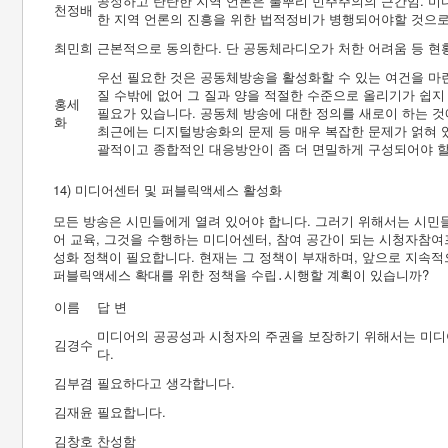
공정하고 탄탄한 지역 언론은 풀뿌리 민주주의의 근간임. 
천정배
한 지역 언론의 진흥을 위한 법적정비가 병행되어야할 것으로
최민희
근본적으로 동의한다. 단 공동체라디오가 처한 어려움 등 현황
우선 필요한 것은 공동체방송을 활성화할 수 있는 여건을 마
질 수밖에 없어 그 질과 양을 적절한 수준으로 올리기가 쉽지
홍세
필요가 있습니다. 공동체 방송에 대한 정의를 새로이 하는 것
화
최근에는 디지털방송화의 문제 등 매우 복잡한 문제가 얽혀 있
괄적이고 종합적인 대응방안이 좀 더 면밀하게 구성되어야 할
14) 미디어센터 및 퍼블릭액세스 활성화
모든 방송은 시민들에게 열려 있어야 합니다. 그러기 위해서는 시민
어 교육, 그것을 수행하는 미디어센터, 참여 공간이 되는 시청자참
성화 정책이 필요합니다. 현재는 그 정책이 부재하며, 앞으로 지속적
퍼블릭액세스 확대를 위한 정책을 수립․시행할 계획이 있습니까?
이름
답 변
미디어의 공공성과 시청자의 주권을 보장하기 위해서는 미디
김경수
다.
김부겸
필요하다고 생각합니다.
김재윤
필요합니다.
김창호
찬성함