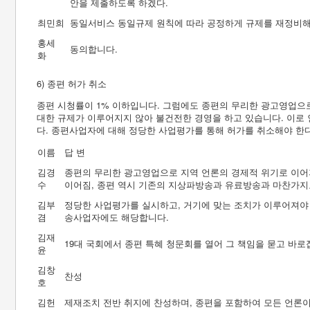
안을 제출하도록 하겠다.
최민희
동일서비스 동일규제 원칙에 따라 공정하게 규제를 재정비
홍세
동의합니다.
화
6) 종편 허가 취소
종편 시청률이 1% 이하입니다. 그럼에도 종편의 무리한 광고영업으
대한 규제가 이루어지지 않아 불건전한 경영을 하고 있습니다. 이로
다. 종편사업자에 대해 정당한 사업평가를 통해 허가를 취소해야 한
이름
답 변
김경
종편의 무리한 광고영업으로 지역 언론의 경제적 위기로 이어
수
이어짐, 종편 역시 기존의 지상파방송과 유료방송과 마찬가지
김부
정당한 사업평가를 실시하고, 거기에 맞는 조치가 이루어져야 
겸
송사업자에도 해당합니다.
김재
19대 국회에서 종편 특혜 청문회를 열어 그 책임을 묻고 바로
윤
김창
찬성
호
김헌
제재조치 전반 취지에 찬성하며, 종편을 포함하여 모든 언론