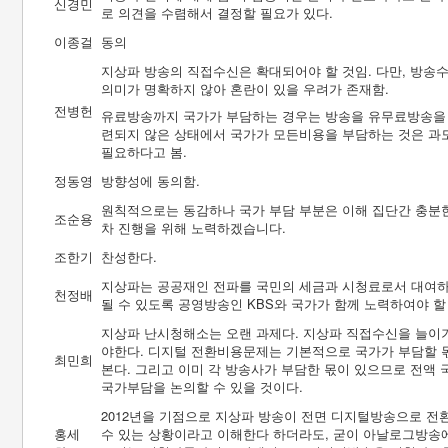
신경민
로 의견을 수렴해서 결정할 필요가 있다.
이종걸
동의
지상파 방송의 직접수신은 확대되어야 할 것임. 다만, 방
의미가 명확하지 않아 혼란이 있을 우려가 존재함.
전병헌
유료방송까지 국가가 부담하는 경우는 방송을 유무료방송을 
련되지 않은 상태에서 국가가 모든비용을 부담하는 것은 과
필요하다고 봄.
정동영
방향성에 동의함.
원칙적으로는 동감하나 국가 부담 부분은 이해 집단간 충분한
조순용
차 진행을 위해 노력하겠습니다.
조한기
찬성한다.
지상파는 공공재인 전파를 국민의 세금과 시청료로서 대여하여
천정배
될 수 있도록 공영방송인 KBS와 국가가 함께 노력하여야 할
지상파 난시청해소는 오랜 과제다. 지상파 직접수신을 늘이기
야한다. 디지털 전환비용문제는 기본적으로 국가가 부담할 
최민희
본다. 그리고 이미 각 방송사가 부담한 몫이 있으므로 전액
국가부담을 논의할 수 있을 것이다.
2012년을 기점으로 지상파 방송이 전면 디지털방송으로 전
홍세
수 있는 상황이라고 이해한다 하더라도, 굳이 아날로그방송